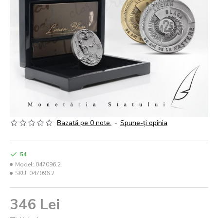
Bazată pe 0 note.
-
Spune-ţi opinia
54
Model:
047096.2
SKU:
047096.2
346 Lei