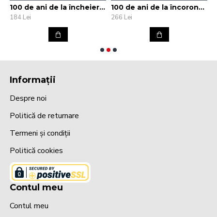
la înființarea Aeroclubului României
100 de ani de la încheierea Primului Război Mondial și 90 de ani de la inaugurarea Crucii Comemorative a eroilor din Primul Război Mondial
100 de ani de la încoronarea suveranilor României Mari
184 Lei
266 Lei
3
Informații
Despre noi
Politică de returnare
Termeni și condiții
Politică cookies
Contul meu
Contul meu