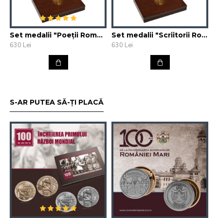
lei/set, T.V.A inclus.
Caracteristicii tehnice:
Set medalii "Poeții României"
Set medalii "Scriitorii României"
630 Lei
630 Lei
- Material: Aliaj de cupru
- Diametru: 60 mm
- Calitate: patinată
Tiraj fix: 60 bucăți
S-AR PUTEA SĂ-ȚI PLACĂ