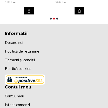
184 Lei
266 Lei
3
Informații
Despre noi
Politică de returnare
Termeni și condiții
Politică cookies
Contul meu
Contul meu
Istoric comenzi