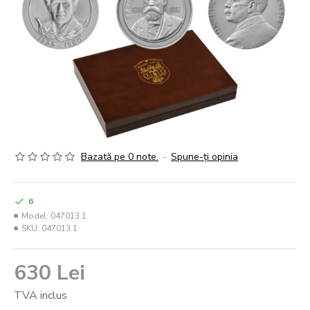
Bazată pe 0 note.
-
Spune-ţi opinia
6
Model:
047013.1
SKU:
047013.1
630 Lei
TVA inclus