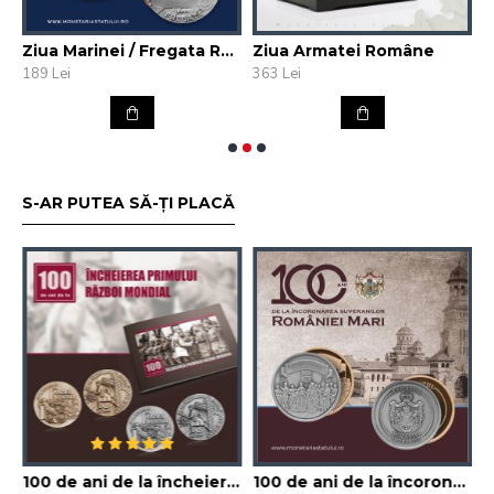
niei"
Ziua Marinei / Fregata Regina Maria
Ziua Armatei Române
D
189 Lei
363 Lei
2
S-AR PUTEA SĂ-ȚI PLACĂ
la înființarea Aeroclubului României
100 de ani de la încheierea Primului Război Mondial și 90 de ani de la inaugurarea Crucii Comemorative a eroilor din Primul Război Mondial
100 de ani de la încoronarea suveranilor României Mari