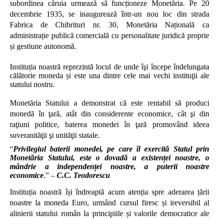
subordinea căruia urmează să funcționeze Monetăria. Pe 20
decembrie 1935, se inaugurează într-un nou loc din strada
Fabrica de Chibrituri nr. 30, Monetăria Națională ca
administrație publică comercială cu personalitate juridică proprie
și gestiune autonomă.
Institu
ția noastră reprezintă
locul de unde îşi începe îndelungata
călătorie moneda și este una dintre cele mai vechi instituţii ale
statului nostru.
Monetăria Statului a demonstrat că este rentabil să produci
monedă în ţară, atât din considerente economice, cât şi din
raţiuni politice, baterea monedei în ţară promovând ideea
suveranităţii şi unităţii statale.
“
Privilegiul baterii monedei, pe care îl exercită Statul prin
Monetăria Statului, este o dovadă a existenței noastre, o
mândrie a independenței noastre, a puterii noastre
economice
.” –
C.C. Teodorescu
Instituția noastră își îndreaptă acum atenția spre aderarea țării
noastre la moneda Euro, urmând cursul firesc și ireversibil al
alinierii statului român la principiile și valorile democratice ale