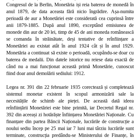
Congresul de la Berlin, Monetăria iși reia baterea de monedă în
anul 1879, de data aceasta fără nicio îngrădire. Așa-numita
perioadă de aur a Monetăriei este considerată cea cuprinsă între
anii 1879-1885. După anul 1890, exceptând emisiunea de
monede din aur de 20 lei, timp de 45 de ani moneda românească
se comanda în străinătate, deși tentative de reînființare a
Monetăriei au existat atât în anul 1924 cât și în anul 1929.
Monetăria a continuat să existe o perioadă, ocupându-se doar cu
baterea de medalii. Din datele istorice nu reiese data exactă de
când nu a mai funcționat această primă Monetărie, cunoscut
fiind doar anul demolării sediului: 1912.
Legea nr. 391 din 22 februarie 1935 corectează și completează
sistemul monetar existent în scopul armonizării sale la
necesitățile de schimb ale pieței. De această dată ideea
reînființării Monetăriei este bine primită, iar Decretul Regal nr.
392 din aceeași zi hotărăște înființarea Monetăriei Naționale. Cu
finanțare din partea Băncii Naționale, lucrările de construcție a
noului sediu încep pe 25 mai iar 7 luni mai târziu lucrările sunt
terminate, construcția predându-se Ministerului de Finanțe, în