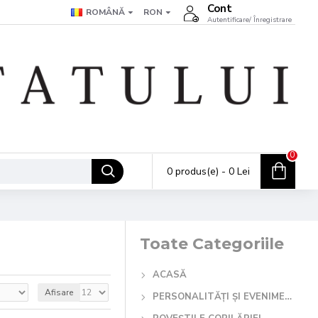
Cont
ROMÂNĂ
RON
Autentificare/ Înregistrare
0
0 produs(e) - 0 Lei
Toate Categoriile
ACASĂ
Afisare
PERSONALITĂȚI ȘI EVENIMENTE ISTORICE