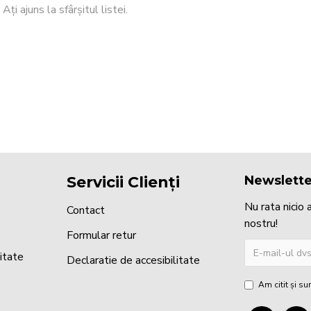
Ați ajuns la sfârșitul listei.
Servicii Clienți
Newslette
Nu rata nicio
Contact
nostru!
Formular retur
litate
Declaratie de accesibilitate
Am citit şi s