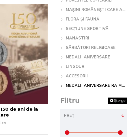
POVEȘTILE COPILĂRIEI
MAȘINI ROMÂNEȘTI CARE AU SCRIS ISTORIE
FLORĂ ȘI FAUNĂ
SECȚIUNE SPORTIVĂ
MĂNĂSTIRI
SĂRBĂTORI RELIGIOASE
MEDALII ANIVERSARE
LINGOURI
ACCESORII
MEDALII ANIVERSARE RA MONETARIA STATULUI
Filtru
Șterge
 150 de ani de la
țare
PREȚ
Lei