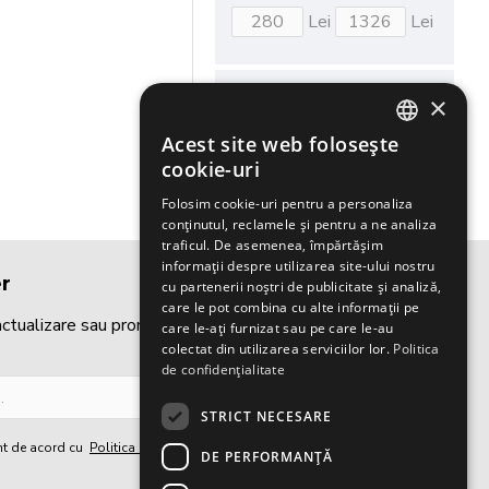
Lei
Lei
DISPONIBILITATE
×
Acest site web folosește
În stoc
ROMANIAN
cookie-uri
ENGLISH
Folosim cookie-uri pentru a personaliza
conținutul, reclamele și pentru a ne analiza
traficul. De asemenea, împărtășim
informații despre utilizarea site-ului nostru
r
cu partenerii noștri de publicitate și analiză,
care le pot combina cu alte informații pe
 actualizare sau promoție abonându-te la newsletter-ul
care le-ați furnizat sau pe care le-au
colectat din utilizarea serviciilor lor.
Politica
de confidențialitate
TRIMITE
STRICT NECESARE
unt de acord cu
Politica de confidențialitate
DE PERFORMANȚĂ