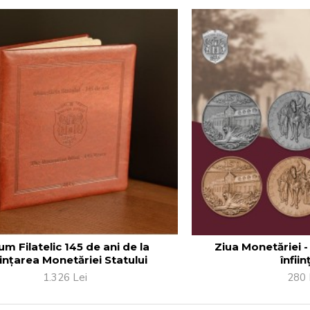
um Filatelic 145 de ani de la
Ziua Monetăriei -
iințarea Monetăriei Statului
înfiin
1.326 Lei
280 