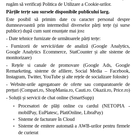
rugăm să verificați Politica de Utilizare a Cookie-urilor.
Părțile terțe sau sursele disponibile publicului larg.
Este posibil să primim date cu caracter personal despre
dumneavoastră prin intermediul diverselor părți terțe (și surse
publice) după cum sunt enunțate mai jos
:
- Date tehnice furnizate de următoarele părți terțe:
- Furnizorii de servicii/date de analiză (Google Analytics,
Google Analytics Ecommerce, StatCounter și alte sisteme de
monitorizare)
- Rețele si canale de promovare (Google Ads, Google
Remarketing, sisteme de afiliere, Social Media – Facebook,
Instagram, Twitter, YouTube și alte rețele de socializare folosite)
- Website-urile agregatoare de oferte sau comparatoarele de
prețuri (Compari.ro, ShopMania.ro, Cauti.ro. Okazii.ro, Price.ro)
- Soluții și servicii de chat online (SmartSupp)
Procesatori de plăți online cu cardul (NETOPIA -
mobilPay, EuPlatesc, PlatiOnline, LibraPay)
Sisteme de facturare în Cloud
Sisteme de emitere automată a AWB-urilor pentru firmele
de curierat