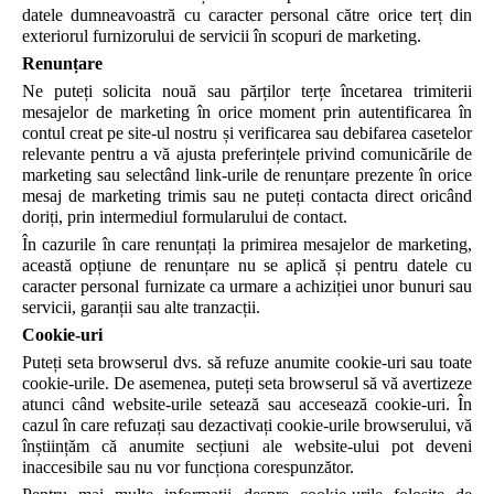
datele dumneavoastră cu caracter personal către orice terț din
exteriorul furnizorului de servicii în scopuri de marketing.
Renunțare
Ne puteți solicita nouă sau părților terțe încetarea trimiterii
mesajelor de marketing în orice moment prin autentificarea în
contul creat pe site-ul nostru și verificarea sau debifarea casetelor
relevante pentru a vă ajusta preferințele privind comunicările de
marketing sau selectând link-urile de renunțare prezente în orice
mesaj de marketing trimis sau ne puteți contacta direct oricând
doriți, prin intermediul formularului de contact.
În cazurile în care renunțați la primirea mesajelor de marketing,
această opțiune de renunțare nu se aplică și pentru datele cu
caracter personal furnizate ca urmare a achiziției unor bunuri sau
servicii, garanții sau alte tranzacții.
Cookie-uri
Puteți seta browserul dvs. să refuze anumite cookie-uri sau toate
cookie-urile. De asemenea, puteți seta browserul să vă avertizeze
atunci când website-urile setează sau accesează cookie-uri. În
cazul în care refuzați sau dezactivați cookie-urile browserului, vă
înștiințăm că anumite secțiuni ale website-ului pot deveni
inaccesibile sau nu vor funcționa corespunzător.