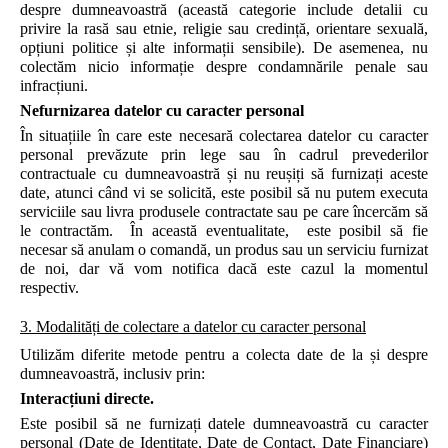
despre dumneavoastră (această categorie include detalii cu
privire la rasă sau etnie, religie sau credință, orientare sexuală,
opțiuni politice și alte informații sensibile). De asemenea, nu
colectăm nicio informație despre condamnările penale sau
infracțiuni.
Nefurnizarea datelor cu caracter personal
În situațiile în care este necesară colectarea datelor cu caracter
personal prevăzute prin lege sau în cadrul prevederilor
contractuale cu dumneavoastră și nu reușiți să furnizați aceste
date, atunci când vi se solicită, este posibil să nu putem executa
serviciile sau livra produsele contractate sau pe care încercăm să
le contractăm. În această eventualitate, este posibil să fie
necesar să anulam o comandă, un produs sau un serviciu furnizat
de noi, dar vă vom notifica dacă este cazul la momentul
respectiv.
3. Modalități de colectare a datelor cu caracter personal
Utilizăm diferite metode pentru a colecta date de la și despre
dumneavoastră, inclusiv prin:
Interacțiuni directe.
Este posibil să ne furnizați datele dumneavoastră cu caracter
personal (Date de Identitate, Date de Contact, Date Financiare)