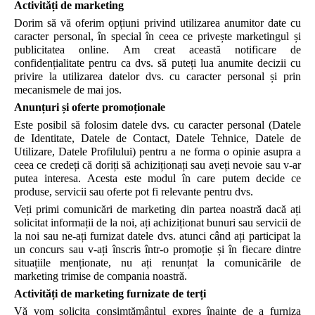
Activități de marketing
Dorim să vă oferim opțiuni privind utilizarea anumitor date cu
caracter personal, în special în ceea ce privește marketingul și
publicitatea online. Am creat această notificare de
confidențialitate pentru ca dvs. să puteți lua anumite decizii cu
privire la utilizarea datelor dvs. cu caracter personal și prin
mecanismele de mai jos.
Anunțuri și oferte promoționale
Este posibil să folosim datele dvs. cu caracter personal (Datele
de Identitate, Datele de Contact, Datele Tehnice, Datele de
Utilizare, Datele Profilului) pentru a ne forma o opinie asupra a
ceea ce credeți că doriți să achiziționați sau aveți nevoie sau v-ar
putea interesa. Acesta este modul în care putem decide ce
produse, servicii sau oferte pot fi relevante pentru dvs.
Veți primi comunicări de marketing din partea noastră dacă ați
solicitat informații de la noi, ați achiziționat bunuri sau servicii de
la noi sau ne-ați furnizat datele dvs. atunci când ați participat la
un concurs sau v-ați înscris într-o promoție și în fiecare dintre
situațiile menționate, nu ați renunțat la comunicările de
marketing trimise de compania noastră.
Activități de marketing furnizate de terți
Vă vom solicita consimțământul expres înainte de a furniza