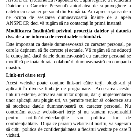
Datelor cu Caracter Personal) autoritatea de supraveghere a
datelor cu caracter personal din România. Am aprecia șansa de a
ne ocupa de sesizarea dumneavoastră înainte de a apela
ANSPDCP, deci vă rugăm să ne contactați în primă instanță.
Modificarea înștiințării privind protecția datelor și datoria
dvs. de a ne informa de eventualele schimbări.
Este important ca datele dumneavoastră cu caracter personal, pe
care le deținem, să fie corecte și actuale. Vă rugăm să ne aduceți
la cunoștință dacă datele dumneavoastră cu caracter personal se
modifică pe toata durata colaborării dumneavoastră cu compania
noastră.
Link-uri către terți
Acest website poate conține link-uri către terți, plugin-uri și
aplicații în diverse limbaje de programare. Accesarea acestor
link-uri externe, activarea anumitor opțiuni, dar și implementarea
unor aplicații sau plugin-uri, va permite terților să colecteze sau
să stocheze datele dumneavoastră cu caracter personal. Nu
controlăm aceste website-uri terțe și nu suntem responsabili
pentru notificările/declarațiile sau politica lor de
confidențialitate. După ce părăsiți website-ul nostru, vă sugerăm
să citiți politica de confidențialitatea a fiecărui wesbite pe care îl
vizitați.