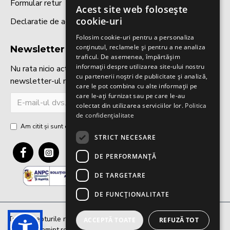
Formular retur
Acest site web folosește
ROMANIAN
cookie-uri
Declaratie de accesibilitate
ENGLISH
Folosim cookie-uri pentru a personaliza
conținutul, reclamele și pentru a ne analiza
Newsletter
traficul. De asemenea, împărtășim
informații despre utilizarea site-ului nostru
Nu rata nicio actualizare sau promoție abonându-te la
cu partenerii noștri de publicitate și analiză,
newsletter-ul nostru!
care le pot combina cu alte informații pe
care le-ați furnizat sau pe care le-au
TRIMITE
colectat din utilizarea serviciilor lor.
Politica
de confidențialitate
Am citit şi sunt de acord cu
Politica de confidențialitate
STRICT NECESARE
DE PERFORMANȚĂ
DE TARGETARE
DE FUNCŢIONALITATE
Toate drepturile rezervate
360WEB.RO - Creare
ACCEPTĂ TOATE
REFUZĂ TOT
@romanianmint.ro © 2025 | Powered by
Magazin Online