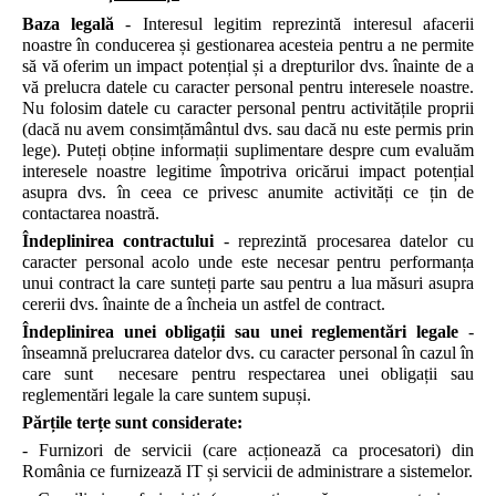
Baza legală
- Interesul legitim reprezintă interesul afacerii
noastre în conducerea și gestionarea acesteia pentru a ne permite
să vă oferim un impact potențial și a drepturilor dvs. înainte de a
vă prelucra datele cu caracter personal pentru interesele noastre.
Nu folosim datele cu caracter personal pentru activitățile proprii
(dacă nu avem consimțământul dvs. sau dacă nu este permis prin
lege). Puteți obține informații suplimentare despre cum evaluăm
interesele noastre legitime împotriva oricărui impact potențial
asupra dvs. în ceea ce privesc anumite activități ce țin de
contactarea noastră.
Îndeplinirea contractului
- reprezintă procesarea datelor cu
caracter personal acolo unde este necesar pentru performanța
unui contract la care sunteți parte sau pentru a lua măsuri asupra
cererii dvs. înainte de a încheia un astfel de contract.
Îndeplinirea unei obligații sau unei reglementări legale
-
înseamnă prelucrarea datelor dvs. cu caracter personal în cazul în
care sunt necesare pentru respectarea unei obligații sau
reglementări legale la care suntem supuși.
Părțile terțe sunt considerate:
- Furnizori de servicii (care acționează ca procesatori) din
România ce furnizează IT și servicii de administrare a sistemelor.