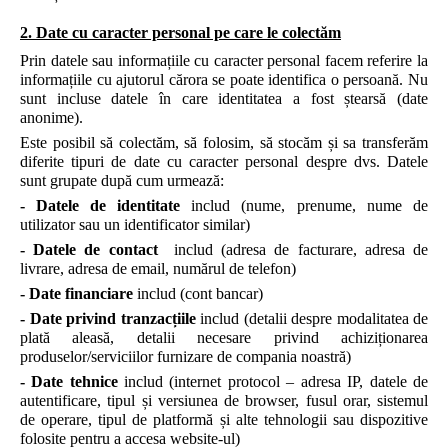
2. Date cu caracter personal pe care le colectăm
Prin datele sau informațiile cu caracter personal facem referire la
informațiile cu ajutorul cărora se poate identifica o persoană. Nu
sunt incluse datele în care identitatea a fost ștearsă (date
anonime).
Este posibil să colectăm, să folosim, să stocăm și sa transferăm
diferite tipuri de date cu caracter personal despre dvs. Datele
sunt grupate după cum urmează:
- Datele de identitate
includ (nume, prenume, nume de
utilizator sau un identificator similar)
- Datele de contact
includ
(adresa de facturare, adresa de
livrare, adresa de email, numărul de telefon)
- Date financiare
includ
(cont bancar)
- Date privind tranzacțiile
includ (detalii despre modalitatea de
plată aleasă, detalii necesare privind achiziționarea
produselor/serviciilor furnizare de compania noastră)
- Date tehnice
includ (internet protocol – adresa IP, datele de
autentificare, tipul și versiunea de browser, fusul orar, sistemul
de operare, tipul de platformă și alte tehnologii sau dispozitive
folosite pentru a accesa website-ul)