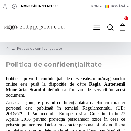
MONETĂRIA STATULUI
RON
ROMÂNĂ
0
Politica de confidențialitate
Politica de confidențialitate
Politica privind confidențialitatea website-urilor/magazinelor
online este pusă la dispoziție de către
Regia Autonomă
Monetăria Statului
definit ca furnizor de servicii în acest
document.
Această înștiințare privind confidențialitatea datelor cu caracter
personal este publicată în temeiul Regulamentului (UE)
2016/679 al Parlamentului European și al Consiliului din 27
Aprilie 2016 privind protecția persoanelor fizice în ceea ce
privește prelucrarea datelor cu caracter personal și privind libera
circulație a acestor date și de abrogare a Directivei 95/46/CE