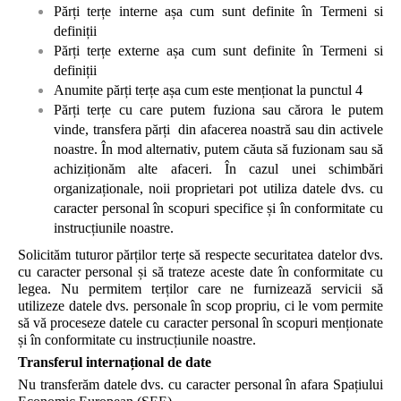
Părți terțe interne așa cum sunt definite în Termeni si
definiții
Părți terțe externe așa cum sunt definite în Termeni si
definiții
Anumite părți terțe așa cum este menționat la punctul 4
Părți terțe cu care putem fuziona sau cărora le putem
vinde, transfera părți din afacerea noastră sau din activele
noastre. În mod alternativ, putem căuta să fuzionam sau să
achiziționăm alte afaceri. În cazul unei schimbări
organizaționale, noii proprietari pot utiliza datele dvs. cu
caracter personal în scopuri specifice și în conformitate cu
instrucțiunile noastre.
Solicităm tuturor părților terțe să respecte securitatea datelor dvs.
cu caracter personal și să trateze aceste date în conformitate cu
legea. Nu permitem terților care ne furnizează servicii să
utilizeze datele dvs. personale în scop propriu, ci le vom permite
să vă proceseze datele cu caracter personal în scopuri menționate
și în conformitate cu instrucțiunile noastre.
Transferul internațional de date
Nu transferăm datele dvs. cu caracter personal în afara Spațiului