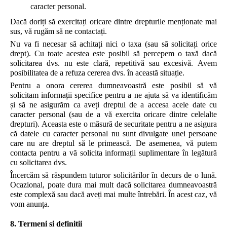
caracter personal.
Dacă doriți să exercitați oricare dintre drepturile menționate mai
sus, vă rugăm să ne contactați.
Nu va fi necesar să achitați nici o taxa (sau să solicitați orice
drept). Cu toate acestea este posibil să percepem o taxă dacă
solicitarea dvs. nu este clară, repetitivă sau excesivă. Avem
posibilitatea de a refuza cererea dvs. în această situație.
Pentru a onora cererea dumneavoastră este posibil să vă
solicitam informații specifice pentru a ne ajuta să va identificăm
și să ne asigurăm ca aveți dreptul de a accesa acele date cu
caracter personal (sau de a vă exercita oricare dintre celelalte
drepturi). Aceasta este o măsură de securitate pentru a ne asigura
că datele cu caracter personal nu sunt divulgate unei persoane
care nu are dreptul să le primească. De asemenea, vă putem
contacta pentru a vă solicita informații suplimentare în legătură
cu solicitarea dvs.
Încercăm să răspundem tuturor solicitărilor în decurs de o lună.
Ocazional, poate dura mai mult dacă solicitarea dumneavoastră
este complexă sau dacă aveți mai multe întrebări. În acest caz, vă
vom anunța.
8. Termeni ș
i definiții