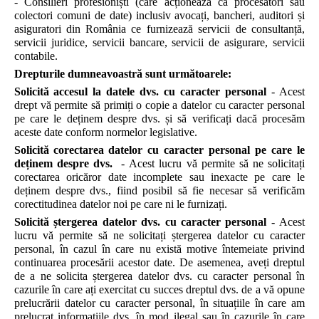
- Consilieri profesioniști (care acționează ca procesatori sau
colectori comuni de date) inclusiv avocați, bancheri, auditori și
asiguratori din
România
ce furnizează servicii de consultanță,
servicii juridice, servicii bancare, servicii de asigurare, servicii
contabile.
Drepturile dumneavoastră sunt următoarele:
Solicită accesul
la datele dvs. cu caracter personal
- Acest
drept vă permite să primiți o copie a datelor cu caracter personal
pe care le deținem despre dvs. și să verificați dacă procesăm
aceste date conform normelor legislative.
Solicită corectarea
datelor cu caracter personal pe care le
deținem despre dvs.
- Acest lucru vă permite să ne solicitați
corectarea oricăror date incomplete sau inexacte pe care le
deținem despre dvs., fiind posibil să fie necesar să verificăm
corectitudinea datelor noi pe care ni le furnizați.
Solicită ștergerea datelor dvs. cu caracter personal -
Acest
lucru vă permite să ne solicitați ștergerea datelor cu caracter
personal, în cazul în care nu există motive întemeiate privind
continuarea procesării acestor date. De asemenea, aveți dreptul
de a ne solicita ștergerea datelor dvs. cu caracter personal în
cazurile în care ați exercitat cu succes dreptul dvs. de a vă opune
prelucrării datelor cu caracter personal, în situațiile în care am
prelucrat informațiile dvs. în mod ilegal sau în cazurile în care