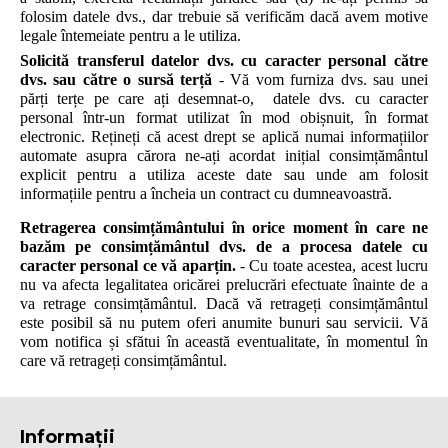
folosim datele dvs., dar trebuie să verificăm dacă avem motive
legale întemeiate pentru a le utiliza.
Solicită transferul datelor dvs. cu caracter personal către
dvs. sau către o sursă terță
- Vă vom furniza dvs. sau unei
părți terțe pe care ați desemnat-o, datele dvs. cu caracter
personal într-un format utilizat în mod obișnuit, în format
electronic. Rețineți că acest drept se aplică numai informațiilor
automate asupra cărora ne-ați acordat inițial consimțământul
explicit pentru a utiliza aceste date sau unde am folosit
informațiile pentru a încheia un contract cu dumneavoastră.
Retragerea consimțământului în orice moment în care ne
bazăm pe consimțământul dvs. de a procesa datele cu
caracter personal ce vă aparțin.
- Cu toate acestea, acest lucru
nu va afecta legalitatea oricărei prelucrări efectuate înainte de a
va retrage consimțământul. Dacă vă retrageți consimțământul
este posibil să nu putem oferi anumite bunuri sau servicii. Vă
vom notifica și sfătui în această eventualitate, în momentul în
care vă retrageți consimțământul.
Informații