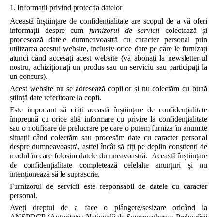
1. Informații privind protecția datelor
Această înștiințare de confidențialitate are scopul de a vă oferi
informații despre cum
furnizorul de servicii
colectează și
procesează datele dumneavoastră cu caracter personal prin
utilizarea acestui website, inclusiv orice date pe care le furnizați
atunci când accesați acest website (vă abonați la newsletter-ul
nostru, achiziționați un produs sau un serviciu sau participați la
un concurs).
Acest website nu se adresează copiilor și nu colectăm cu bună
știință date referitoare la copii.
Este important să citiți această înștiințare de confidențialitate
împreună cu orice altă informare cu privire la confidențialitate
sau o notificare de prelucrare pe care o putem furniza în anumite
situații când colectăm sau procesăm date cu caracter personal
despre dumneavoastră, astfel încât să fiți pe deplin conștienți de
modul în care folosim datele dumneavoastră. Această înștiințare
de confidențialitate completează celelalte anunțuri și nu
intenționează să le suprascrie.
Furnizorul de servicii este responsabil de datele cu caracter
personal.
Aveți dreptul de a face o plângere/sesizare oricând la
ANSPDCP (Autoritatea Națională de Supraveghere a Prelucrării