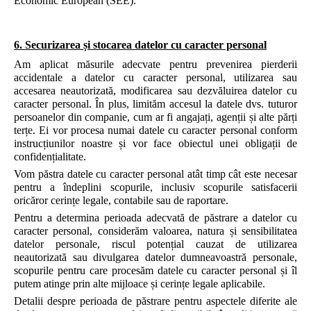
Economic European (SEE).
6. Securizarea și stocarea datelor cu caracter personal
Am aplicat măsurile adecvate pentru prevenirea pierderii
accidentale a datelor cu caracter personal, utilizarea sau
accesarea neautorizată, modificarea sau dezvăluirea datelor cu
caracter personal. În plus, limităm accesul la datele dvs. tuturor
persoanelor din companie, cum ar fi angajați, agenții și alte părți
terțe. Ei vor procesa numai datele cu caracter personal conform
instrucțiunilor noastre și vor face obiectul unei obligații de
confidențialitate.
Vom păstra datele cu caracter personal atât timp cât este necesar
pentru a îndeplini scopurile, inclusiv scopurile satisfacerii
oricăror cerințe legale, contabile sau de raportare.
Pentru a determina perioada adecvată de păstrare a datelor cu
caracter personal, considerăm valoarea, natura și sensibilitatea
datelor personale, riscul potențial cauzat de utilizarea
neautorizată sau divulgarea datelor dumneavoastră personale,
scopurile pentru care procesăm datele cu caracter personal și îl
putem atinge prin alte mijloace și cerințe legale aplicabile.
Detalii despre perioada de păstrare pentru aspectele diferite ale