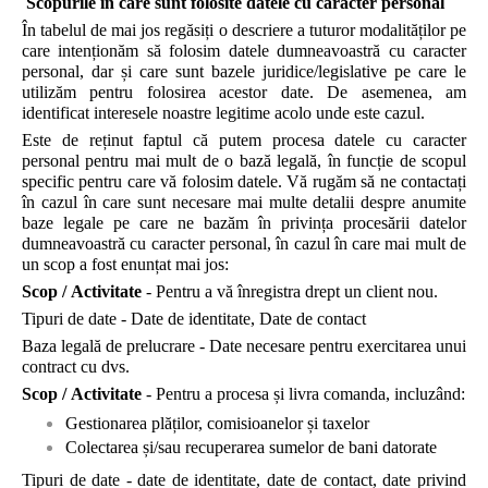
Scopurile în care sunt folosite datele cu caracter personal
În tabelul de mai jos regăsiți o descriere a tuturor modalităților pe
care intenționăm să folosim datele dumneavoastră cu caracter
personal, dar și care sunt bazele juridice/legislative pe care le
utilizăm pentru folosirea acestor date. De asemenea, am
identificat interesele noastre legitime acolo unde este cazul.
Este de reținut faptul că putem procesa datele cu caracter
personal pentru mai mult de o bază legală, în funcție de scopul
specific pentru care vă folosim datele. Vă rugăm să ne contactați
în cazul în care sunt necesare mai multe detalii despre anumite
baze legale pe care ne bazăm în privința procesării datelor
dumneavoastră cu caracter personal, în cazul în care mai mult de
un scop a fost enunțat mai jos:
Scop / Activitate
- Pentru a vă înregistra drept un client nou.
Tipuri de date - Date de identitate, Date de contact
Baza legală de prelucrare - Date necesare pentru exercitarea unui
contract cu dvs.
Scop / Activitate
- Pentru a procesa și livra comanda, incluzând:
Gestionarea plăților, comisioanelor și taxelor
Colectarea și/sau recuperarea sumelor de bani datorate
Tipuri de date - date de identitate, date de contact, date privind