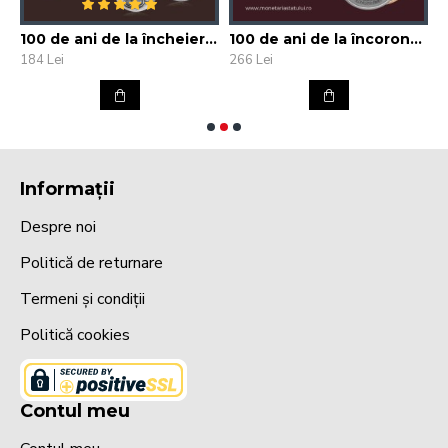
la înființarea Aeroclubului României
100 de ani de la încheierea Primului Război Mondial și 90 de ani de la inaugurarea Crucii Comemorative a eroilor din Primul Război Mondial
100 de ani de la încoronarea suveranilor României Mari
184 Lei
266 Lei
3
Informații
Despre noi
Politică de returnare
Termeni și condiții
Politică cookies
Contul meu