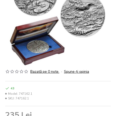
Bazată pe 0 note.
-
Spune-ţi opinia
43
Model:
747162.1
SKU:
747162.1
235 Lei